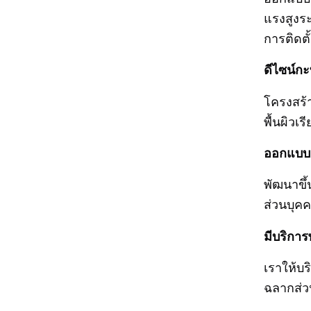
แรงสูงร
การติดตั้
ดีไซน์ก
โครงสร้า
พื้นผิวเ
ออกแบบม
พัฒนาขึ้
ส่วนบุคค
มีบริกา
เราให้บ
ฉลากส่ว