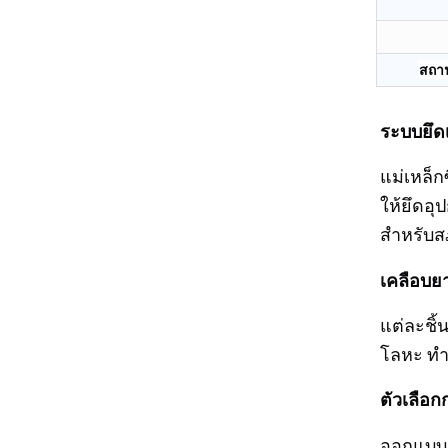
สถา
ระบบยึดเ
แม่เหล็ก
ให้ยึดอุ
สำหรับส
เคลือบยา
แต่ละชิ้
โลหะ ทำ
ตัวเลือกก
ออกแบบมา