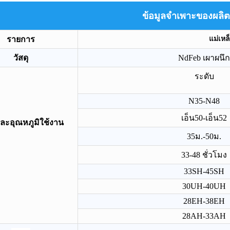
ข้อมูลจำเพาะของผลิต
แม่เหล
รายการ
วัสดุ
NdFeb เผาผนึก
ระดับ
N35-N48
เอ็น50-เอ็น52
ละอุณหภูมิใช้งาน
35ม.-50ม.
33-48 ชั่วโมง
33SH-45SH
เคลือบยาง
แม่เหล็กนีโอไดเมียมเคลือบยางกัน
แม่เหล็กเฟอร์ไรต
30UH-40UH
น้ำ
กำหนดเอง
28EH-38EH
28AH-33AH