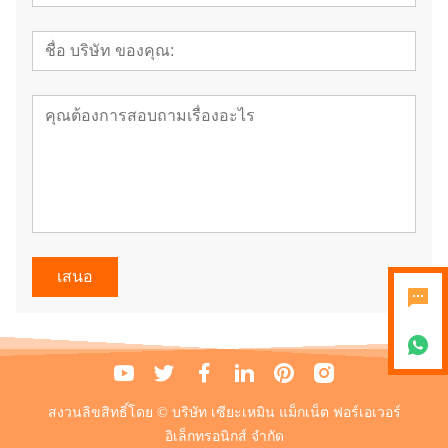
เสนอ
สงวนลิขสิทธิ์โดย © บริษัท เซียะเหมิน แม็กเน็ต ฟอร์เอเวอร์
อิเล็กทรอนิกส์ จำกัด