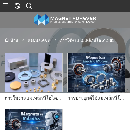
>
>
บ้าน
แอปพลิเคชัน
การใช้งานแม่เหล็กนีโอไดเมียม
การใช้งานแม่เหล็กนีโอไดเมียม
การประยุกต์ใช้แม่เหล็กนีโอไดเมียมในอุตสาหกรรมสมัยใหม่