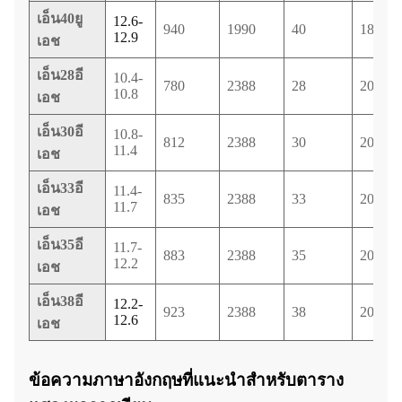
เอ็น40ยู
12.6-
940
1990
40
180°
12.9
เอช
เอ็น28อี
10.4-
780
2388
28
200°
10.8
เอช
เอ็น30อี
10.8-
812
2388
30
200°
11.4
เอช
เอ็น33อี
11.4-
835
2388
33
200°
11.7
เอช
เอ็น35อี
11.7-
883
2388
35
200°
12.2
เอช
เอ็น38อี
12.2-
923
2388
38
200°
12.6
เอช
ข้อความภาษาอังกฤษที่แนะนำสำหรับตาราง