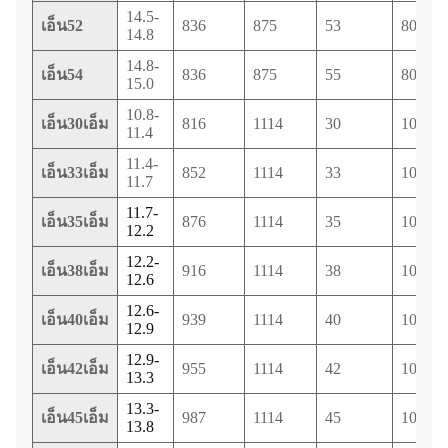
14.5-
เอ็น52
836
875
53
80°
14.8
14.8-
เอ็น54
836
875
55
80°
15.0
10.8-
เอ็น30เอ็ม
816
1114
30
100°
11.4
11.4-
เอ็น33เอ็ม
852
1114
33
100°
11.7
11.7-
เอ็น35เอ็ม
876
1114
35
100°
12.2
12.2-
เอ็น38เอ็ม
916
1114
38
100°
12.6
12.6-
เอ็น40เอ็ม
939
1114
40
100°
12.9
12.9-
เอ็น42เอ็ม
955
1114
42
100°
13.3
13.3-
เอ็น45เอ็ม
987
1114
45
100°
13.8