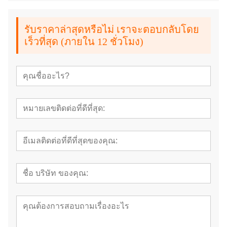
รับราคาล่าสุดหรือไม่ เราจะตอบกลับโดย
เร็วที่สุด (ภายใน 12 ชั่วโมง)