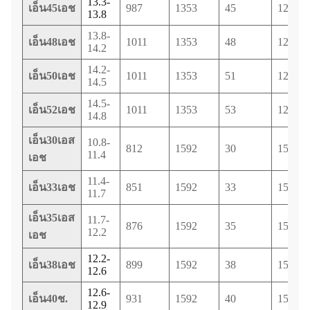
13.3-
เอ็น45เอช
987
1353
45
120°
13.8
13.8-
เอ็น48เอช
1011
1353
48
120°
14.2
14.2-
เอ็น50เอช
1011
1353
51
120°
14.5
14.5-
เอ็น52เอช
1011
1353
53
120°
14.8
เอ็น30เอส
10.8-
812
1592
30
150°
11.4
เอช
11.4-
เอ็น33เอช
851
1592
33
150°
11.7
เอ็น35เอส
11.7-
876
1592
35
150°
12.2
เอช
12.2-
เอ็น38เอช
899
1592
38
150°
12.6
12.6-
เอ็น40ช.
931
1592
40
150°
12.9