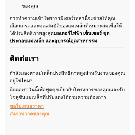
ของคุณ
การทำความเข้าใจพารามิเตอร์เหล่านี้จะช่วยให้คุณ
เลือกเกรดและคุณสมบัติของแม่เหล็กที่เหมาะสมเพื่อให้
ได้ประสิทธิภาพสูงสุด
มอเตอร์ไฟฟ้า เซ็นเซอร์ ชุด
ประกอบแม่เหล็ก และอุปกรณ์อุตสาหกรรม
.
ติดต่อเรา
กำลังมองหาแม่เหล็กประสิทธิภาพสูงสำหรับงานของคุณ
อยู่ใช่ไหม?
ติดต่อเราวันนี้เพื่อพูดคุยเกี่ยวกับโครงการของคุณและรับ
โซลูชันแม่เหล็กที่ปรับแต่งได้ตามความต้องการ
ขอใบเสนอราคา
ส่งภาพวาดของคุณ