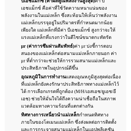
บีเอชแม็กซ์ (ค่าผลคูณพลังงานสูงสุด)
ค่า บี
เอชแม็กซ์ คือค่าที่ใช้วัดความหนาแน่นของ
พลังงานในแม่เหล็ก ซึ่งสะท้อนให้เห็นว่าพลังงาน
แม่เหล็กบรรจุอยู่ในปริมาตรที่กำหนดมากน้อย
เพียงใด แม่เหล็กที่มีค่า บีเอชแม็กซ์ สูงกว่าจะให้
แรงแม่เหล็กที่แรงกว่าในดีไซน์ขนาดกะทัดรัด
μr (ค่าการซึมผ่านสัมพัทธ์)
ค่า μr บ่งชี้การตอบ
สนองของแม่เหล็กต่อสนามแม่เหล็กภายนอก ค่า
μr ที่ต่ำกว่าจะช่วยให้การรวมสนามแม่เหล็กและ
ประสิทธิภาพในอุปกรณ์ดีขึ้น
อุณหภูมิในการทำงาน
แสดงอุณหภูมิสูงสุดต่อเนื่อง
ที่แม่เหล็กยังคงรักษาประสิทธิภาพทางแม่เหล็กไว้
ได้ การเลือกเกรดที่ถูกต้อง (M/H/เอสเอช/ยูเอช/อี
เอช) ช่วยให้มั่นใจได้ถึงความน่าเชื่อถือในสภาพ
แวดล้อมทางความร้อนที่แตกต่างกัน
ทิศทางการเหนี่ยวนำแม่เหล็ก
กำหนดทิศทาง
ภายในของโดเมนแม่เหล็ก ซึ่งส่งผลต่อการติดตั้ง
และการกระจายสนามแม่เหล็กในแอปพลิเคชัน