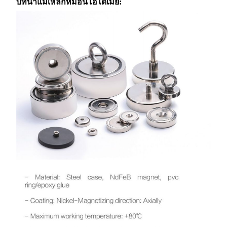
บทนำแม่เหล็กหม้อนีโอไดเมีย: