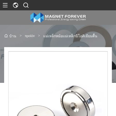
>
προϊόν
>
บ้าน
แม่เหล็กหม้อแม่เหล็กนีโอดิเมียมตื้น