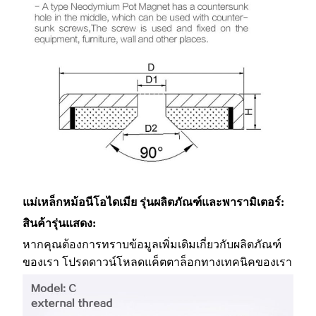
แม่เหล็กหม้อนีโอไดเมีย
รุ่นผลิตภัณฑ์และพารามิเตอร์:
สินค้ารุ่นแสดง:
หากคุณต้องการทราบข้อมูลเพิ่มเติมเกี่ยวกับผลิตภัณฑ์
ของเรา โปรดดาวน์โหลดแค็ตตาล็อกทางเทคนิคของเรา