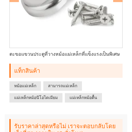
ตะขอแขวนประตูที่วางหม้อแม่เหล็กที่แข็งแรงเป็นพิเศษ
แท็กสินค้า
หม้อแม่เหล็ก
สามารถแม่เหล็ก
แม่เหล็กหม้อนีโอไดเมียม
แม่เหล็กหม้อตื้น
รับราคาล่าสุดหรือไม่ เราจะตอบกลับโดย