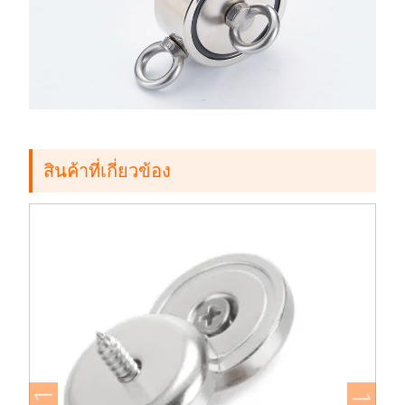
สินค้าที่เกี่ยวข้อง